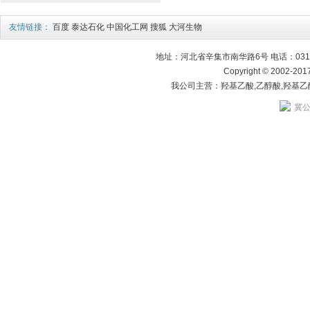
友情链接：
百度
泰达石化
中国化工网
搜狐
大河生物
地址：河北省辛集市南华路6号 电话：0311－8335
Copyright © 2002
我公司主营：羟基乙酸,乙醇酸,羟基乙酸
冀公