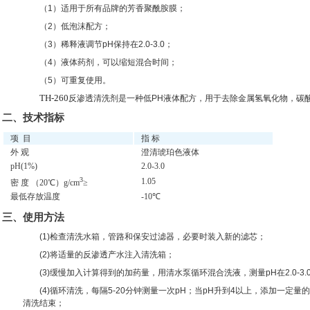
（1）适用于所有品牌的芳香聚酰胺膜；
（2）低泡沫配方；
（3）稀释液调节pH保持在2.0-3.0；
（4）液体药剂，可以缩短混合时间；
（5）可重复使用。
TH-260
反渗透清洗剂是一种低PH液体配方，用于去除金属氢氧化物，碳
二、技术指标
项 目
指 标
外 观
澄清琥珀色液体
pH(1%)
2.0-3.0
3
1.05
密 度 （20℃）g/cm
≥
最低存放温度
-10℃
三、使用方法
(1)检查清洗水箱，管路和保安过滤器，必要时装入新的滤芯；
(2)将适量的反渗透产水注入清洗箱；
(3)缓慢加入计算得到的加药量，用清水泵循环混合洗液，测量pH在2.0-3.
(4)循环清洗，每隔5-20分钟测量一次pH；当pH升到4以上，添加一定
清洗结束；