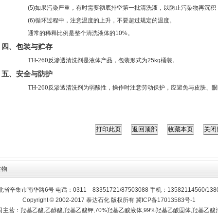
(5)如果污染严重，有时需要彻底排空第一批清洗液，以防止污染物再沉
(6)循环过程中，注意温度的上升，不要超过规定的温度。
通常的稀释比例是整个清洗液体的10%。
四、包装与贮存
TH-260
反渗透清洗剂是液体产品，包装形式为25kg桶装。
五、安全与防护
TH-260
反渗透清洗剂为弱酸性，操作时注意劳动保护，应避免与皮肤、眼
生物
辛集市南华路6号 电话：0311－83351721/87503088 手机：13582114560/1380
Copyright © 2002-2017 泰达石化 版权所有
冀ICP备17013583号-1
司主营：羟基乙酸,乙醇酸,羟基乙酸钾,70%羟基乙酸液体,99%羟基乙酸固体,羟基乙酸